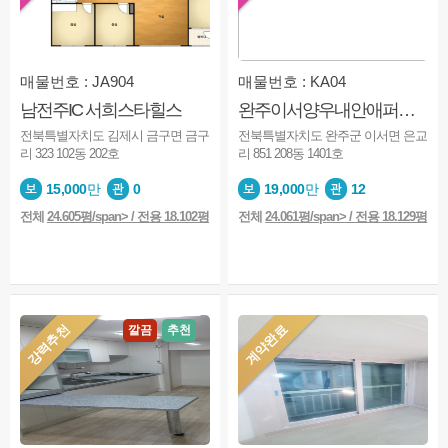
매물번호 : JA904
매물번호 : KA04
남전주IC 서희스타힐스
완주이서양우내안애퍼스트힐 208동
전북특별자치도 김제시 금구면 금구
전북특별자치도 완주군 이서면 은교
리 323 102동 202호
리 851 208동 1401호
15,000
만
0
19,000
만
12
전체
24.605평/span> / 전용 18.102평
전체
24.061평/span> / 전용 18.129평
강력추천
계약완료
깔끔
추천