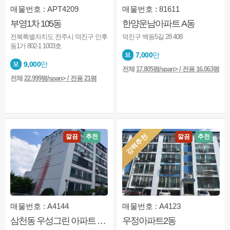
매물번호 : APT4209
매물번호 : 81611
부영1차 105동
한양운남아파트 A동
전북특별자치도 전주시 덕진구 인후
덕진구 백동5길 28 408
동1가 802-1 1003호
7,000
만
9,000
만
전체
17.805평/span> / 전용 16.063평
전체
22.999평/span> / 전용 21평
강력추천
깔끔
추천
깔끔
추천
매물번호 : A4144
매물번호 : A4123
삼천동 우성그린 아파트 1동
우정아파트2동