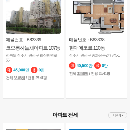
매물번호 : B83339
매물번호 : B83338
코오롱하늘채아파트 107동
현대에코르 110동
전북도 전주시 완산구 화산천변로
전주시 완산구 중화산동2가 745-1
55
40,500
만
0
만
45,000
만
0
만
전체
33.88평
/ 전용 25.41평
전체
33.88평
/ 전용 25.41평
아파트 전세