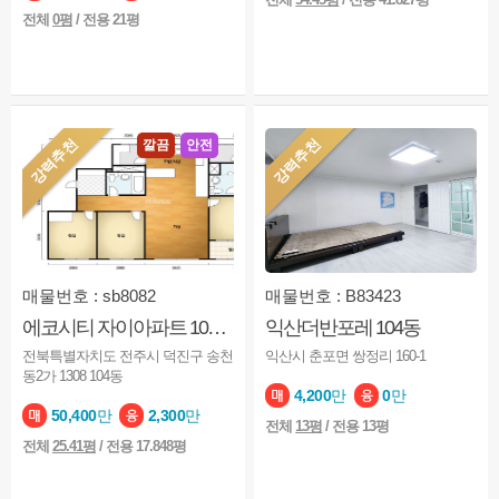
전체
0평
/ 전용 21평
강력추천
강력추천
깔끔
안전
매물번호 : sb8082
매물번호 : B83423
에코시티 자이아파트 104동
익산더반포레 104동
전북특별자치도 전주시 덕진구 송천
익산시 춘포면 쌍정리 160-1
동2가 1308 104동
4,200
만
0
만
50,400
만
2,300
만
전체
13평
/ 전용 13평
전체
25.41평
/ 전용 17.848평