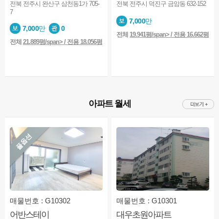
전북 전주시 완산구 삼천동1가 705-
전북 전주시 덕진구 금암동 632-152
7
7,000
만
7,000
만
0
전체
19.941평/span> / 전용 16.662평
전체
21.889평/span> / 전용 18.056평
아파트 월세
풀옵션
매물번호 : G10302
매물번호 : G10301
어반스테이
대우초원아파트