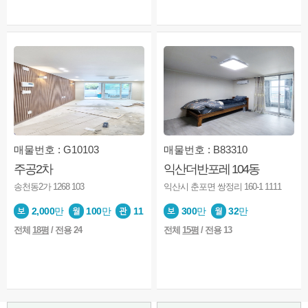
매물번호 : G10103
매물번호 : B83310
주공2차
익산더반포레 104동
송천동2가 1268 103
익산시 춘포면 쌍정리 160-1 1111
상담완료
안녕하세요 매물보고 연락드립니다 고양이 한마리 키우고
2026-08-06
2,000
만
100
만
11
300
만
32
만
상담완료
매물볼수있나요?
2026-08-06
전체
18평
/ 전용 24
전체
15평
/ 전용 13
상담완료
호성동1가 사무실 볼수있을까요?
2026-08-06
상담완료
안녕하세요 혹시 단독주택일까요?
2026-08-06
상담완료
2달 단기임대 전입신고 가능한가요?
2026-08-06