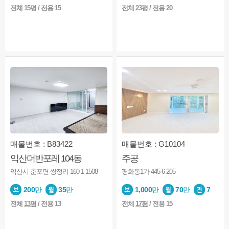
전체
15평
/ 전용 15
전체
23평
/ 전용 20
매물번호 : B83422
매물번호 : G10104
익산더반포레 104동
주공
익산시 춘포면 쌍정리 160-1 1508
평화동1가 445-6 205
200
만
35
만
1,000
만
70
만
7
전체
13평
/ 전용 13
전체
17평
/ 전용 15