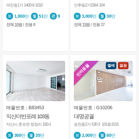
덕진동1가 1400-9 1010
인후동2가1564 104
1,000
만
51
만
9
3,000
만
30
만
전체
10평
/ 전용 8
전체
33평
/ 전용 27
반려동물
엘베
깔끔
매물번호 : B83453
매물번호 : G10206
익산더반포레 103동
대명궁궐
익산시 춘포면 쌍정리 160-1
송천동2가 530-3 101동1515
300
만
35
만
2,000
만
80
만