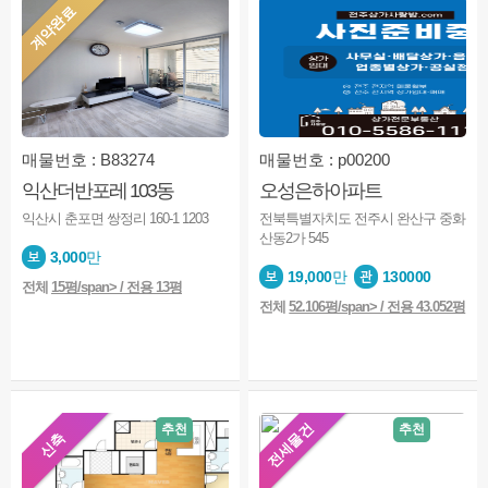
계약완료
매물번호 : B83274
매물번호 : p00200
익산더반포레 103동
오성은하아파트
익산시 춘포면 쌍정리 160-1 1203
전북특별자치도 전주시 완산구 중화
산동2가 545
3,000
만
19,000
만
130000
전체
15평/span> / 전용 13평
전체
52.106평/span> / 전용 43.052평
전세물건
추천
추천
신축