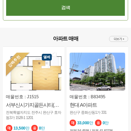
아파트 매매
강력추천
엘베
매물번호 : J1515
매물번호 : B83495
서부신시가지골든시티(도시형)
현대 A아파트
전북특별자치도 전주시 완산구 효자
완산구 중화산동1가 331
동3가 1528-1 1201
33,000
만
0
만
13,500
만
0
만
전체
54.45평
/ 전용 41.827평