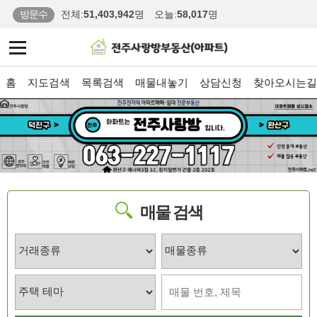
방문수
전체:
51,403,942
명
오늘:
58,017
명
홈
지도검색
목록검색
매물내놓기
상담신청
찾아오시는길
매물 검색