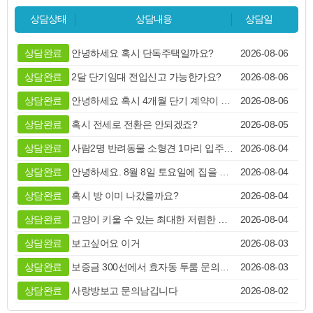
상담완료
매물볼수있나요?
2026-08-06
상담상태
상담내용
상담일
상담완료
호성동1가 사무실 볼수있을까요?
2026-08-06
상담완료
안녕하세요 혹시 단독주택일까요?
2026-08-06
상담완료
2달 단기임대 전입신고 가능한가요?
2026-08-06
상담완료
안녕하세요 혹시 4개월 단기 계약이 가능할까요??
2026-08-06
상담완료
혹시 전세로 전환은 안되겠죠?
2026-08-05
상담완료
사람2명 반려동물 소형견 1마리 입주하고 싶어서 문의
2026-08-04
상담완료
안녕하세요. 8월 8일 토요일에 집을 볼수 있을까요?
2026-08-04
상담완료
혹시 방 이미 나갔을까요?
2026-08-04
상담완료
고양이 키울 수 있는 최대한 저렴한 방 있을까요?
2026-08-04
상담완료
보고싶어요 이거
2026-08-03
상담완료
보증금 300선에서 효자동 투룸 문의드립니다 8/4
2026-08-03
상담완료
사랑방보고 문의남깁니다
2026-08-02
상담완료
전주병원 근처인지랑 정확한 권리금 궁금합니다
2026-08-02