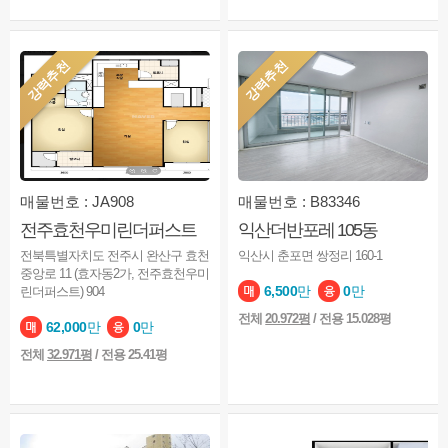
강력추천
강력추천
매물번호 : JA908
매물번호 : B83346
전주효천우미린더퍼스트
익산더반포레 105동
전북특별자치도 전주시 완산구 효천
익산시 춘포면 쌍정리 160-1
중앙로 11 (효자동2가, 전주효천우미
6,500
만
0
만
린더퍼스트) 904
전체
20.972평
/ 전용 15.028평
62,000
만
0
만
전체
32.971평
/ 전용 25.41평