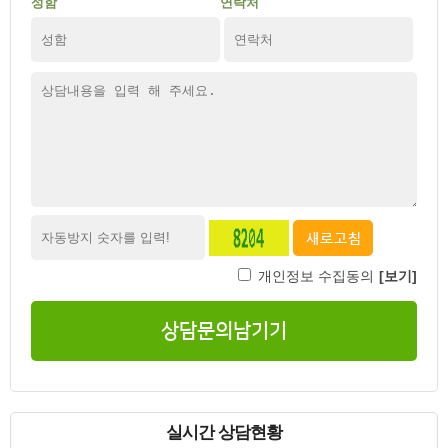
성함
연락처
상담완료
효천지구 이사일정으로 인해 두달 단기를 구하는데 혹시
2026-07-31
상담완료
혹시 매물 아직 남아있을까요?
2026-07-31
상담완료
원룸 상담신청
2026-07-30
상담완료
내일 집보러갈수있을까요?
2026-07-29
상담완료
원룸 문의 드립니다. 연락 부탁드립니다.
2026-07-29
상담완료
입주가능한가요
2026-07-29
상담완료
전세로 전환이 가능한지, 전세로 5천만원 내외 가능한
2026-07-29
고객부재
전주대 학생입니다. 주소와 입주 가능 시기가 궁금합니다
2026-07-28
개인정보 수집동의
[보기]
상담완료
2026년 8월17일에 계약하러 가려고 합니다. 6개
2026-07-28
상담완료
국립축산과학원과 가까운 단기 6개월 원룸을 구하고 있습
2026-07-28
상담문의남기기
상담완료
팔복동이나 만성동 여의동 주변에 냉동창고-20도 정도
2026-07-28
상담완료
안녕하세요! 빠르게 보고싶습니다~
2026-07-28
상담완료
안녕하세요 매물보고 연락드립니다 고양이 한마리 키우고
2026-08-06
실시간 상담현황