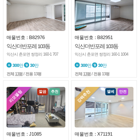
매물번호 : B82976
매물번호 : B82951
익산더반포레 103동
익산더반포레 103동
익산시 춘포면 쌍정리 160-1 707
익산시 춘포면 쌍정리 160-1 1004
300
만
30
만
300
만
30
만
전체
13평
/ 전용 13평
전체
13평
/ 전용 13평
리모델링
강력추천
깔끔
추천
엘베
안전
매물번호 : J1085
매물번호 : X71191