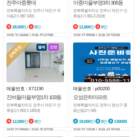
전주아중롯데
아중마을부영3차 305동
전북특별자치도 전주시 덕진구 우
전북특별자치도 전주시 덕진구 인
아동2가 887 1003
후동1가 951-3 210호
28,500
만
0
만
12,800
만
0
만
전체
31.684평
/ 전용 25.619평
전체
23.999평
/ 전용 20.576평
강력추천
엘베
안전
매물번호 : X71190
매물번호 : p00200
진버들마을부영1차 103동
오성은하아파트
전북특별자치도 전주시 덕진구 인
전북특별자치도 전주시 완산구 중
후동1가 802-1 1405호
화산동2가 545
12,000
만
0
만
19,000
만
0
만
130000
전체
22.999평
/ 전용 20.872평
전체
52.106평
/ 전용 43.052평