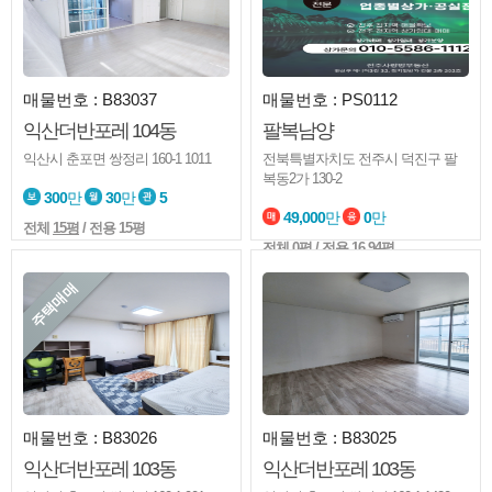
매물번호 : B83037
매물번호 : PS0112
익산더반포레 104동
팔복남양
익산시 춘포면 쌍정리 160-1 1011
전북특별자치도 전주시 덕진구 팔
복동2가 130-2
300
만
30
만
5
49,000
만
0
만
전체
15평
/ 전용 15평
전체
0평
/ 전용 16.94평
주택매매
매물번호 : B83026
매물번호 : B83025
익산더반포레 103동
익산더반포레 103동