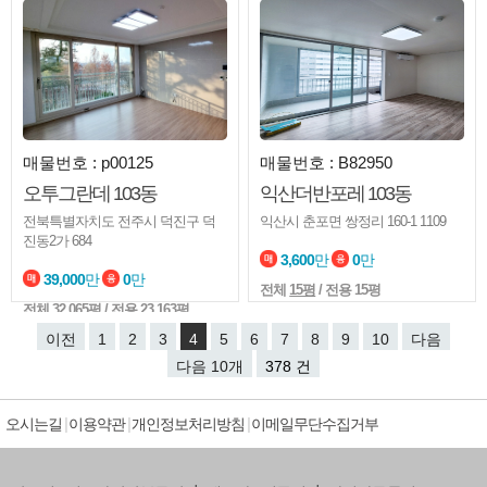
매물번호 : p00125
매물번호 : B82950
오투그란데 103동
익산더반포레 103동
전북특별자치도 전주시 덕진구 덕
익산시 춘포면 쌍정리 160-1 1109
진동2가 684
3,600
만
0
만
39,000
만
0
만
전체
15평
/ 전용 15평
전체
32.065평
/ 전용 23.163평
이전
1
2
3
4
5
6
7
8
9
10
다음
다음 10개
378 건
오시는길
이용약관
개인정보처리방침
이메일무단수집거부