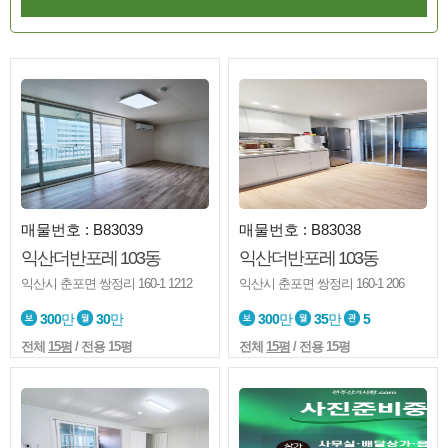
매물번호 : B83039
매물번호 : B83038
익산더반포레 103동
익산더반포레 103동
익산시 춘포면 쌍정리 160-1 1212
익산시 춘포면 쌍정리 160-1 206
300
만
30
만
300
만
35
만
5
전체
15평
/ 전용 15평
전체
15평
/ 전용 15평