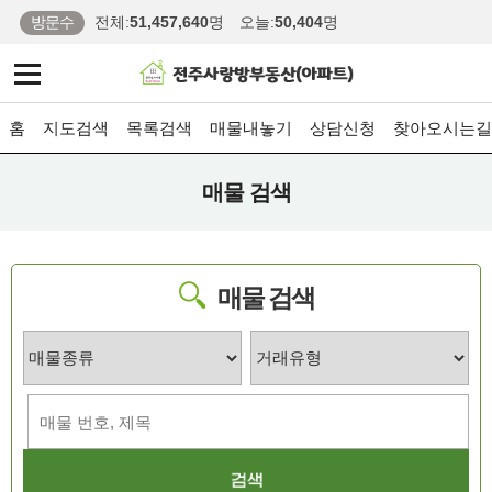
방문수
전체:
51,457,640
명
오늘:
50,404
명
홈
지도검색
목록검색
매물내놓기
상담신청
찾아오시는길
매물 검색
매물 검색