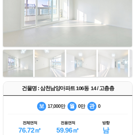
건물명 : 삼천남양아파트 106동 14 / 고층층
보
월
관
17,000만
0만
0
전체면적
전용면적
방향
76.72㎡
59.96㎡
남