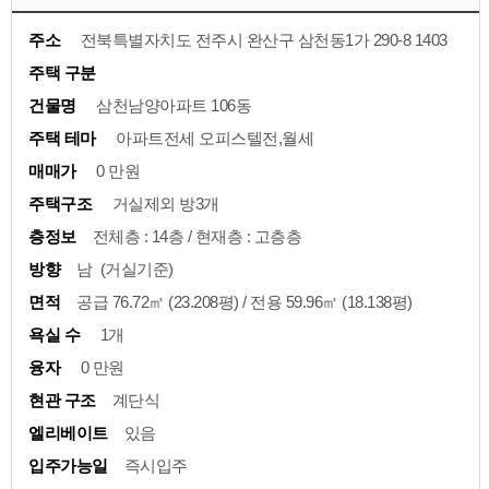
주소
전북특별자치도 전주시 완산구 삼천동1가 290-8 1403
주택 구분
건물명
삼천남양아파트 106동
주택 테마
아파트전세 오피스텔전,월세
매매가
0 만원
주택구조
거실제외 방3개
층정보
전체층 : 14층 / 현재층 : 고층층
방향
남 (거실기준)
면적
공급 76.72㎡ (23.208평) / 전용 59.96㎡ (18.138평)
욕실 수
1개
융자
0 만원
현관 구조
계단식
엘리베이트
있음
입주가능일
즉시입주