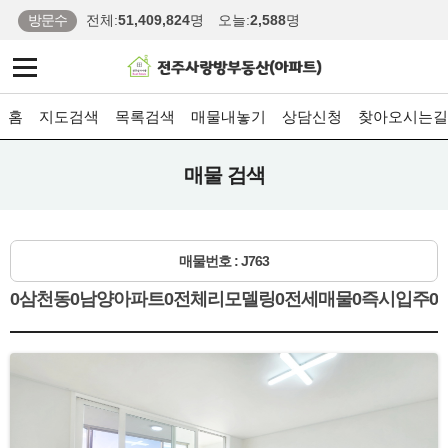
방문수
전체:
51,409,824
명
오늘:
2,588
명
홈
지도검색
목록검색
매물내놓기
상담신청
찾아오시는길
매물 검색
매물번호 : J763
0삼천동0남양아파트0전체리모델링0전세매물0즉시입주0