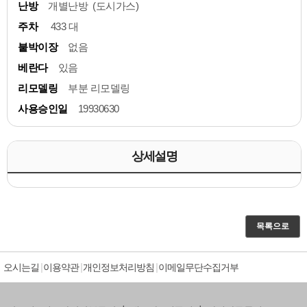
난방
개별난방 (도시가스)
주차
433 대
붙박이장
없음
베란다
있음
리모델링
부분 리모델링
사용승인일
19930630
상세설명
목록으로
오시는길
이용약관
개인정보처리방침
이메일무단수집거부