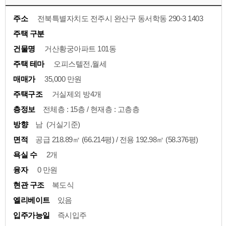
주소
전북특별자치도 전주시 완산구 동서학동 290-3 1403
주택 구분
건물명
거산황궁아파트 101동
주택 테마
오피스텔전,월세
매매가
35,000 만원
주택구조
거실제외 방4개
층정보
전체층 : 15층 / 현재층 : 고층층
방향
남 (거실기준)
면적
공급 218.89㎡ (66.214평) / 전용 192.98㎡ (58.376평)
욕실 수
2개
융자
0 만원
현관 구조
복도식
엘리베이트
있음
입주가능일
즉시입주