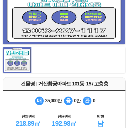
건물명 : 거산황궁아파트 101동 15 / 고층층
매
융
관
35,000만
0만
0
전체면적
전용면적
방향
218.89㎡
192.98㎡
남