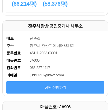
(66.214평)
(58.376평)
전주사랑방 공인중개사 사무소
대표
전준길
주소
전주시 완산구 메너머3길 32
등록번호
45111-2023-00001
매물번호
JA906
전화번호
063-227-1117
이메일
junkil3216@naver.com
상담 신청하기
매물번호 : JA906