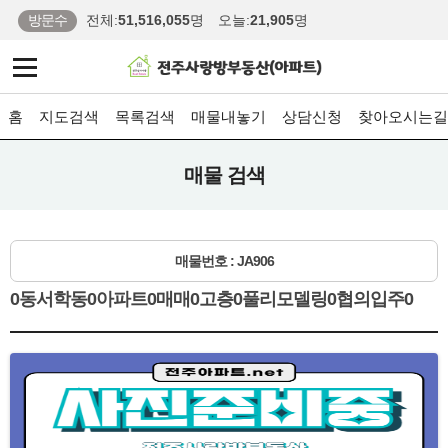
방문수
전체:
51,516,055
명
오늘:
21,905
명
홈
지도검색
목록검색
매물내놓기
상담신청
찾아오시는길
매물 검색
매물번호 : JA906
0동서학동0아파트0매매0고층0풀리모델링0협의입주0